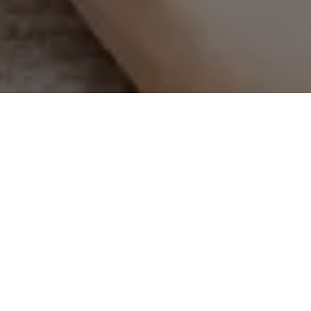
Bahía Blanca 147 La Falda (5172) Córdoba
CTO 3548 410 044 - LA X NUEVOS ESTUDIOS EN BAHIA BLA
Nos Auspician